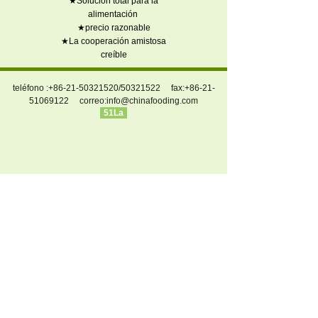
★Solución total para la
alimentación
★precio razonable
★La cooperación amistosa
creíble
teléfono :+86-21-50321520/50321522 fax:+86-21-
51069122 correo:
info@chinafooding.com
51La