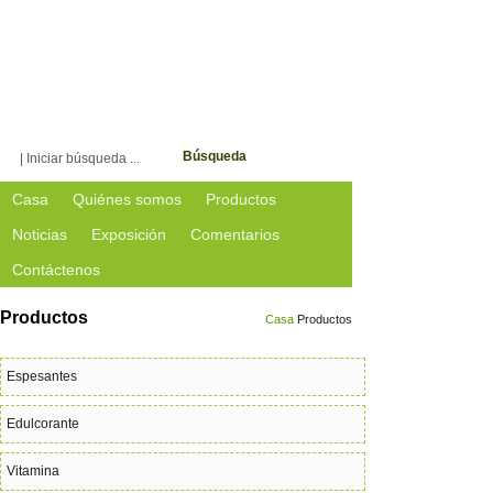
Bienvenido a Fooding.
Búsqueda
Casa
Quiénes somos
Productos
Noticias
Exposición
Comentarios
Contáctenos
Productos
Casa
Productos
Espesantes
Edulcorante
Vitamina