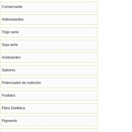
Conservante
Antioxidantes
Trigo serie
Soja serie
Acidulantes
Sabores
Potenciador de nutrición
Fosfatos
Fibra Dietética
Pigmento